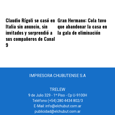
Claudio Rígoli se casó en
Gran Hermano: Cola tuvo
Italia sin anuncio, sin
que abandonar la casa en
invitados y sorprendió a
la gala de eliminación
sus compañeros de Canal
9
IMPRESORA CHUBUTENSE S.A
TRELEW
9 de Julio 329 - 1º Piso - Cp U-9100H
Teléfono (+54) 280 4434 802/3
E-Mail: info@elchubut.com.ar
publicidad@elchubut.com.ar