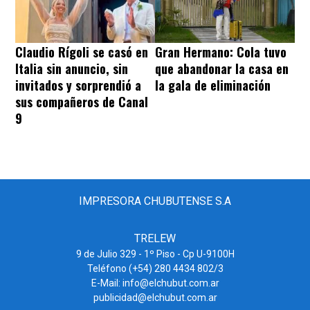
Claudio Rígoli se casó en
Gran Hermano: Cola tuvo
Italia sin anuncio, sin
que abandonar la casa en
invitados y sorprendió a
la gala de eliminación
sus compañeros de Canal
9
IMPRESORA CHUBUTENSE S.A
TRELEW
9 de Julio 329 - 1º Piso - Cp U-9100H
Teléfono (+54) 280 4434 802/3
E-Mail: info@elchubut.com.ar
publicidad@elchubut.com.ar