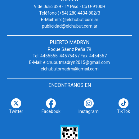
9 de Julio 329 - 1º Piso - Cp U-9100H
Teléfono (+54) 280 4434 802/3
E-Mail: info@elchubut.com.ar
publicidad@elchubut.com.ar
PUERTO MADRYN
Roque Sáenz Peña 79
Tel: 4455555. 4457545 / Fax: 4454567
E-Mail: elchubutmadryn2015@gmail.com
elchubutpmadmi@gmail.com
ENCONTRANOS EN
Twitter
Facebook
Instagram
TikTok