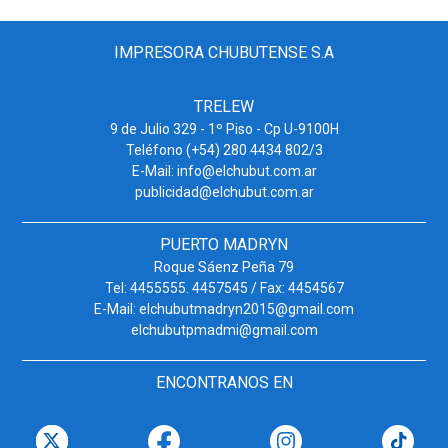
IMPRESORA CHUBUTENSE S.A
TRELEW
9 de Julio 329 - 1º Piso - Cp U-9100H
Teléfono (+54) 280 4434 802/3
E-Mail: info@elchubut.com.ar
publicidad@elchubut.com.ar
PUERTO MADRYN
Roque Sáenz Peña 79
Tel: 4455555. 4457545 / Fax: 4454567
E-Mail: elchubutmadryn2015@gmail.com
elchubutpmadmi@gmail.com
ENCONTRANOS EN