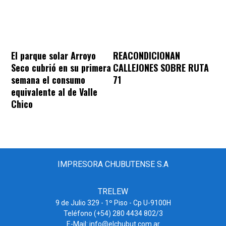
REACONDICIONAN
El parque solar Arroyo
CALLEJONES SOBRE RUTA
Seco cubrió en su primera
71
semana el consumo
equivalente al de Valle
Chico
IMPRESORA CHUBUTENSE S.A
TRELEW
9 de Julio 329 - 1º Piso - Cp U-9100H
Teléfono (+54) 280 4434 802/3
E-Mail: info@elchubut.com.ar