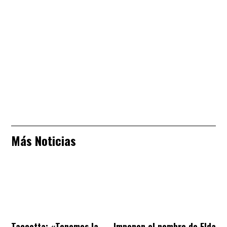
Más Noticias
Taccetta: «Tenemos la
Imponen el nombre de Elda