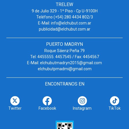
TRELEW
9 de Julio 329 - 1º Piso - Cp U-9100H
Teléfono (+54) 280 4434 802/3
E-Mail: info@elchubut.com.ar
publicidad@elchubut.com.ar
PUERTO MADRYN
Roque Sáenz Peña 79
Tel: 4455555. 4457545 / Fax: 4454567
E-Mail: elchubutmadryn2015@gmail.com
elchubutpmadmi@gmail.com
ENCONTRANOS EN
Twitter
Facebook
Instagram
TikTok