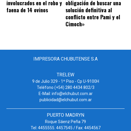
involucrados en el robo y
obligación de buscar una
faena de 14 ovinos
solución definitiva al
conflicto entre Pami y el
Cimoch»
IMPRESORA CHUBUTENSE S.A
TRELEW
9 de Julio 329 - 1º Piso - Cp U-9100H
Teléfono (+54) 280 4434 802/3
E-Mail: info@elchubut.com.ar
publicidad@elchubut.com.ar
PUERTO MADRYN
Roque Sáenz Peña 79
Tel: 4455555. 4457545 / Fax: 4454567