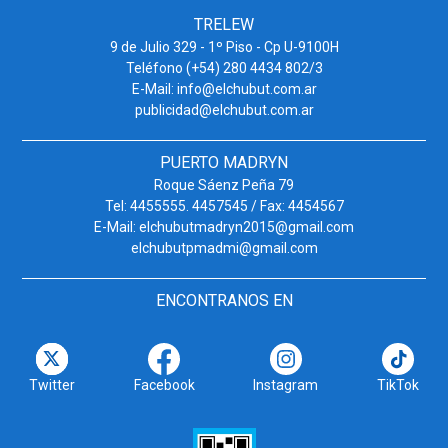
TRELEW
9 de Julio 329 - 1º Piso - Cp U-9100H
Teléfono (+54) 280 4434 802/3
E-Mail: info@elchubut.com.ar
publicidad@elchubut.com.ar
PUERTO MADRYN
Roque Sáenz Peña 79
Tel: 4455555. 4457545 / Fax: 4454567
E-Mail: elchubutmadryn2015@gmail.com
elchubutpmadmi@gmail.com
ENCONTRANOS EN
Twitter
Facebook
Instagram
TikTok