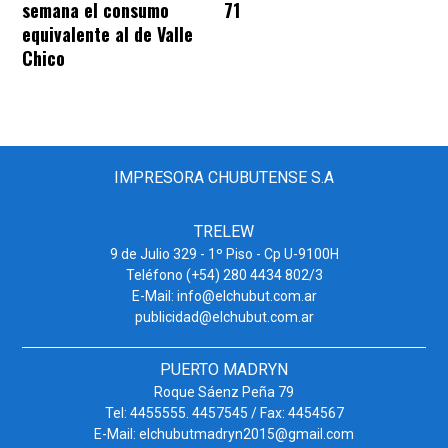
71
semana el consumo
equivalente al de Valle
Chico
IMPRESORA CHUBUTENSE S.A
TRELEW
9 de Julio 329 - 1º Piso - Cp U-9100H
Teléfono (+54) 280 4434 802/3
E-Mail: info@elchubut.com.ar
publicidad@elchubut.com.ar
PUERTO MADRYN
Roque Sáenz Peña 79
Tel: 4455555. 4457545 / Fax: 4454567
E-Mail: elchubutmadryn2015@gmail.com