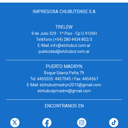
IMPRESORA CHUBUTENSE S.A
TRELEW
9 de Julio 329 - 1º Piso - Cp U-9100H
Teléfono (+54) 280 4434 802/3
E-Mail: info@elchubut.com.ar
publicidad@elchubut.com.ar
PUERTO MADRYN
Roque Sáenz Peña 79
Tel: 4455555. 4457545 / Fax: 4454567
E-Mail: elchubutmadryn2015@gmail.com
elchubutpmadmi@gmail.com
ENCONTRANOS EN