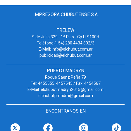
IMPRESORA CHUBUTENSE S.A
TRELEW
9 de Julio 329 - 1º Piso - Cp U-9100H
Teléfono (+54) 280 4434 802/3
E-Mail: info@elchubut.com.ar
publicidad@elchubut.com.ar
PUERTO MADRYN
Roque Sáenz Peña 79
Tel: 4455555. 4457545 / Fax: 4454567
E-Mail: elchubutmadryn2015@gmail.com
elchubutpmadmi@gmail.com
ENCONTRANOS EN