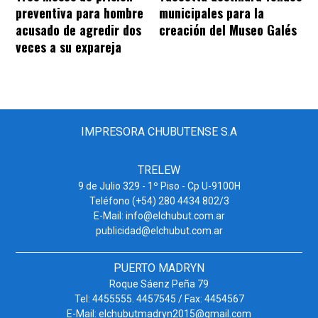
preventiva para hombre
municipales para la
acusado de agredir dos
creación del Museo Galés
veces a su expareja
IMPRESORA CHUBUTENSE S.A
TRELEW
9 de Julio 329 - 1º Piso - Cp U-9100H
Teléfono (+54) 280 4434 802/3
E-Mail: info@elchubut.com.ar
publicidad@elchubut.com.ar
PUERTO MADRYN
Roque Sáenz Peña 79
Tel: 4455555. 4457545 / Fax: 4454567
E-Mail: elchubutmadryn2015@gmail.com