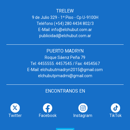
TRELEW
9 de Julio 329 - 1º Piso - Cp U-9100H
Teléfono (+54) 280 4434 802/3
E-Mail: info@elchubut.com.ar
publicidad@elchubut.com.ar
PUERTO MADRYN
Roque Sáenz Peña 79
Tel: 4455555. 4457545 / Fax: 4454567
E-Mail: elchubutmadryn2015@gmail.com
elchubutpmadmi@gmail.com
ENCONTRANOS EN
Twitter
Facebook
Instagram
TikTok