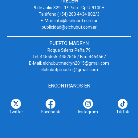
TRELEW
9 de Julio 329 - 1º Piso - Cp U-9100H
Teléfono (+54) 280 4434 802/3
E-Mail: info@elchubut.com.ar
publicidad@elchubut.com.ar
PUERTO MADRYN
Roque Sáenz Peña 79
Tel: 4455555. 4457545 / Fax: 4454567
E-Mail: elchubutmadryn2015@gmail.com
elchubutpmadmi@gmail.com
ENCONTRANOS EN
Twitter
Facebook
Instagram
TikTok