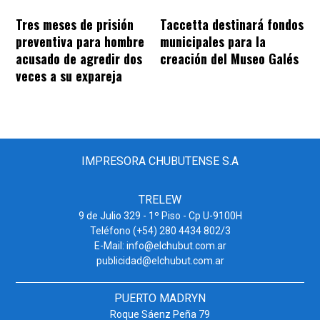
Tres meses de prisión
Taccetta destinará fondos
preventiva para hombre
municipales para la
acusado de agredir dos
creación del Museo Galés
veces a su expareja
IMPRESORA CHUBUTENSE S.A
TRELEW
9 de Julio 329 - 1º Piso - Cp U-9100H
Teléfono (+54) 280 4434 802/3
E-Mail: info@elchubut.com.ar
publicidad@elchubut.com.ar
PUERTO MADRYN
Roque Sáenz Peña 79