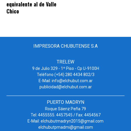
equivalente al de Valle
Chico
IMPRESORA CHUBUTENSE S.A
TRELEW
9 de Julio 329 - 1º Piso - Cp U-9100H
Teléfono (+54) 280 4434 802/3
E-Mail: info@elchubut.com.ar
publicidad@elchubut.com.ar
PUERTO MADRYN
Roque Sáenz Peña 79
Tel: 4455555. 4457545 / Fax: 4454567
E-Mail: elchubutmadryn2015@gmail.com
elchubutpmadmi@gmail.com