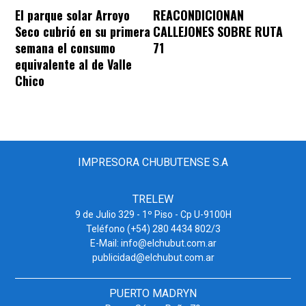
REACONDICIONAN
El parque solar Arroyo
CALLEJONES SOBRE RUTA
Seco cubrió en su primera
71
semana el consumo
equivalente al de Valle
Chico
IMPRESORA CHUBUTENSE S.A
TRELEW
9 de Julio 329 - 1º Piso - Cp U-9100H
Teléfono (+54) 280 4434 802/3
E-Mail: info@elchubut.com.ar
publicidad@elchubut.com.ar
PUERTO MADRYN