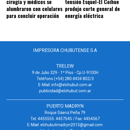
cirugía y médicos se
tensión Esquel-El Coihue
alumbraron con celulares
produjo corte general de
para concluir operación
energía eléctrica
IMPRESORA CHUBUTENSE S.A
TRELEW
9 de Julio 329 - 1º Piso - Cp U-9100H
Teléfono (+54) 280 4434 802/3
E-Mail: info@elchubut.com.ar
publicidad@elchubut.com.ar
PUERTO MADRYN
Roque Sáenz Peña 79
Tel: 4455555. 4457545 / Fax: 4454567
E-Mail: elchubutmadryn2015@gmail.com