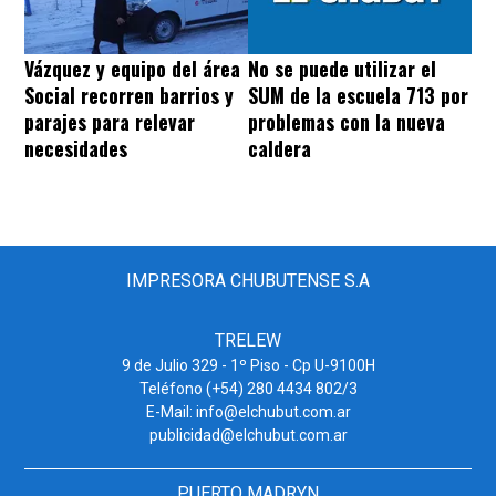
Vázquez y equipo del área
No se puede utilizar el
Social recorren barrios y
SUM de la escuela 713 por
parajes para relevar
problemas con la nueva
necesidades
caldera
IMPRESORA CHUBUTENSE S.A
TRELEW
9 de Julio 329 - 1º Piso - Cp U-9100H
Teléfono (+54) 280 4434 802/3
E-Mail: info@elchubut.com.ar
publicidad@elchubut.com.ar
PUERTO MADRYN