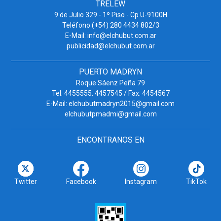
TRELEW
9 de Julio 329 - 1º Piso - Cp U-9100H
Teléfono (+54) 280 4434 802/3
E-Mail: info@elchubut.com.ar
publicidad@elchubut.com.ar
PUERTO MADRYN
Roque Sáenz Peña 79
Tel: 4455555. 4457545 / Fax: 4454567
E-Mail: elchubutmadryn2015@gmail.com
elchubutpmadmi@gmail.com
ENCONTRANOS EN
Twitter
Facebook
Instagram
TikTok