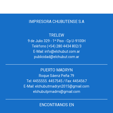
IMPRESORA CHUBUTENSE S.A
TRELEW
9 de Julio 329 - 1º Piso - Cp U-9100H
Teléfono (+54) 280 4434 802/3
E-Mail: info@elchubut.com.ar
publicidad@elchubut.com.ar
PUERTO MADRYN
Roque Sáenz Peña 79
Tel: 4455555. 4457545 / Fax: 4454567
E-Mail: elchubutmadryn2015@gmail.com
elchubutpmadmi@gmail.com
ENCONTRANOS EN