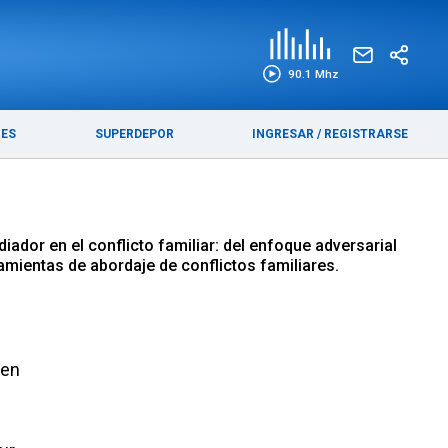
EDICIÓN IMPRESA
FUNEBRES
90.1 Mhz
RES
SUPERDEPOR
INGRESAR
/
REGISTRARSE
ador en el conflicto familiar: del enfoque adversarial
amientas de abordaje de conflictos familiares.
 en