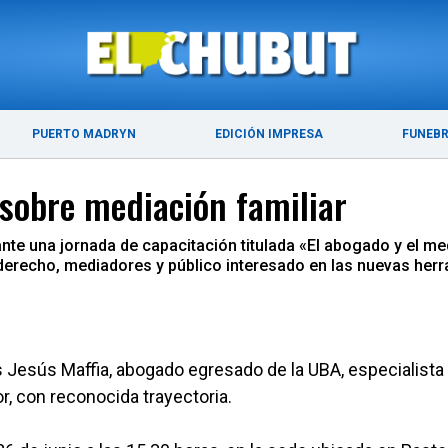
ÚLTIMAS NOTICIAS
PUERTO MADRYN
PUERTO MADRYN
EDICIÓN IMPRESA
FUNEB
 sobre mediación familiar
te una jornada de capacitación titulada «El abogado y el medi
 derecho, mediadores y público interesado en las nuevas herr
los Jesús Maffia, abogado egresado de la UBA, especialista
r, con reconocida trayectoria.