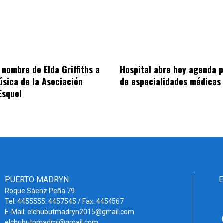
 nombre de Elda Griffiths a
Hospital abre hoy agenda p
úsica de la Asociación
de especialidades médicas
Esquel
PUERTO MADRYN
Roque Sáenz Peña 79
Tel: 4455555. 4457545 / Fax: 4454567
E-Mail: elchubutmadryn2015@gmail.com
elchubutpmadmi@gmail.com