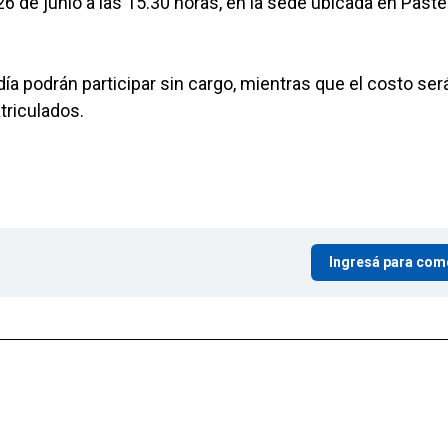
6 de junio a las 15.30 horas, en la sede ubicada en Paste
día podrán participar sin cargo, mientras que el costo ser
triculados.
Ingresá para com