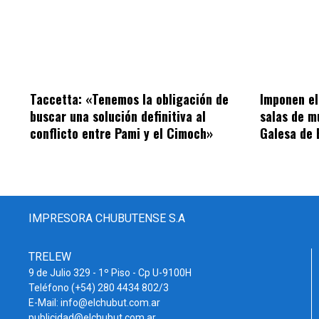
Taccetta: «Tenemos la obligación de
Imponen el
buscar una solución definitiva al
salas de m
conflicto entre Pami y el Cimoch»
Galesa de 
IMPRESORA CHUBUTENSE S.A
TRELEW
9 de Julio 329 - 1º Piso - Cp U-9100H
Teléfono (+54) 280 4434 802/3
E-Mail: info@elchubut.com.ar
publicidad@elchubut.com.ar