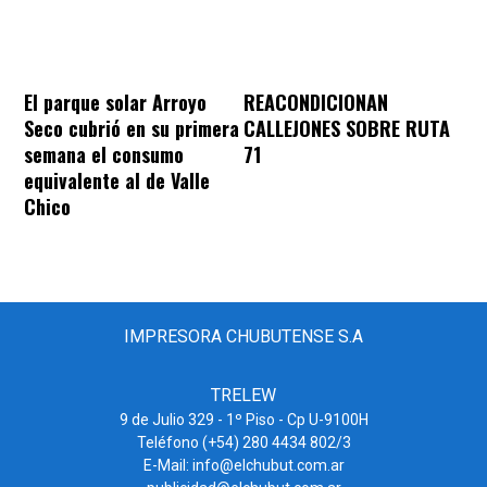
REACONDICIONAN
El parque solar Arroyo
CALLEJONES SOBRE RUTA
Seco cubrió en su primera
71
semana el consumo
equivalente al de Valle
Chico
IMPRESORA CHUBUTENSE S.A
TRELEW
9 de Julio 329 - 1º Piso - Cp U-9100H
Teléfono (+54) 280 4434 802/3
E-Mail: info@elchubut.com.ar