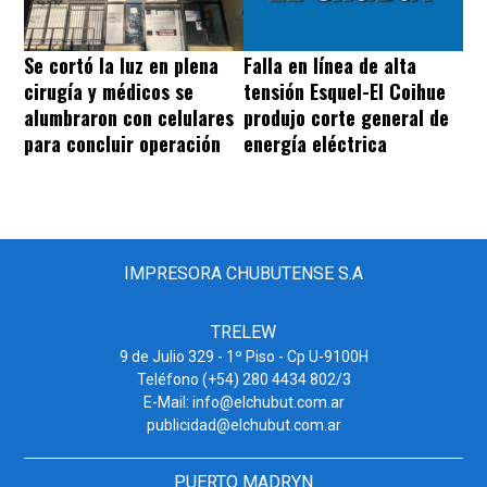
Se cortó la luz en plena
Falla en línea de alta
cirugía y médicos se
tensión Esquel-El Coihue
alumbraron con celulares
produjo corte general de
para concluir operación
energía eléctrica
IMPRESORA CHUBUTENSE S.A
TRELEW
9 de Julio 329 - 1º Piso - Cp U-9100H
Teléfono (+54) 280 4434 802/3
E-Mail: info@elchubut.com.ar
publicidad@elchubut.com.ar
PUERTO MADRYN