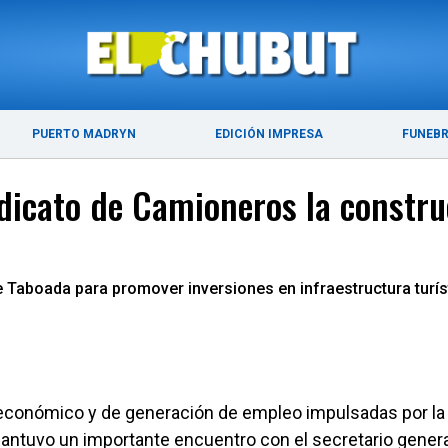
ÚLTIMAS NOTICIAS
PUERTO MADRYN
PUERTO MADRYN
EDICIÓN IMPRESA
FUNEB
ndicato de Camioneros la constr
 Taboada para promover inversiones en infraestructura turíst
co, económico y de generación de empleo impulsadas por la
mantuvo un importante encuentro con el secretario genera