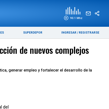
EDICIÓN IMPRESA
FUNEBRES
90.1 Mhz
RES
SUPERDEPOR
INGRESAR
/
REGISTRARSE
ucción de nuevos complejos
ica, generar empleo y fortalecer el desarrollo de la
l del