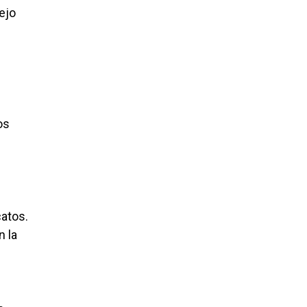
ejo
os
catos.
n la