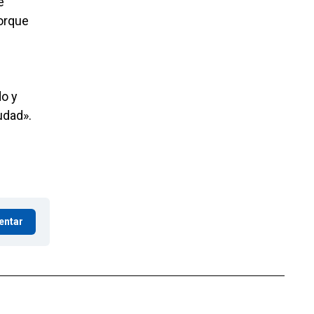
e
orque
do y
udad».
entar