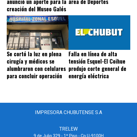
anunció un aporte para la
área de Deportes
creación del Museo Galés
Se cortó la luz en plena
Falla en línea de alta
cirugía y médicos se
tensión Esquel-El Coihue
alumbraron con celulares
produjo corte general de
para concluir operación
energía eléctrica
IMPRESORA CHUBUTENSE S.A
TRELEW
9 de Julio 329 - 1º Piso - Cp U-9100H