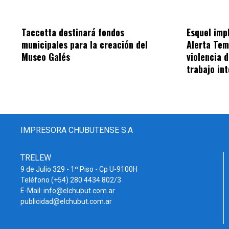
Taccetta destinará fondos
Esquel im
municipales para la creación del
Alerta Tem
Museo Galés
violencia 
trabajo int
IMPRESORA CHUBUTENSE S.A
TRELEW
9 de Julio 329 - 1º Piso - Cp U-9100H
Teléfono (+54) 280 4434 802/3
E-Mail: info@elchubut.com.ar
publicidad@elchubut.com.ar