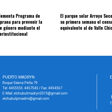
plementa Programa de
El parque solar Arroyo Sec
prana para prevenir la
su primera semana el con
de género mediante el
equivalente al de Valle Chi
erinstitucional
PUERTO MADRYN
Roque Sáenz Peña 79
Tel: 4455555. 4457545 / Fax: 4454567
E-Mail: elchubutmadryn2015@gmail.com
elchubutpmadmi@gmail.com
T