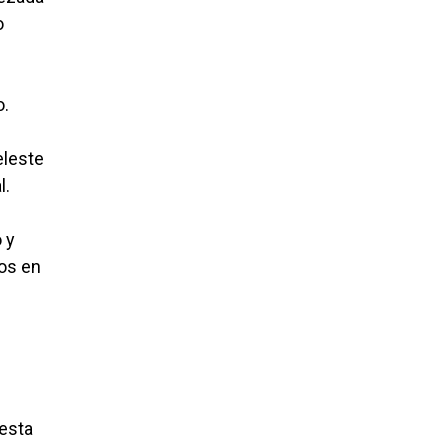
o
o.
eleste
l.
 y
dos en
uesta