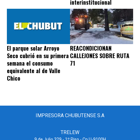
interinstitucional
REACONDICIONAN
El parque solar Arroyo
CALLEJONES SOBRE RUTA
Seco cubrió en su primera
71
semana el consumo
equivalente al de Valle
Chico
IMPRESORA CHUBUTENSE S.A
TRELEW
9 de Julio 329 - 1º Piso - Cp U-9100H