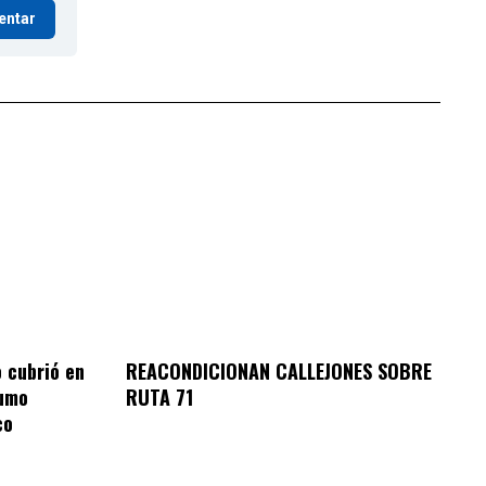
entar
REACONDICIONAN CALLEJONES SOBRE
o cubrió en
RUTA 71
sumo
co