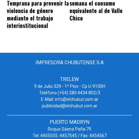
Temprana para prevenir la
semana el consumo
violencia de género
equivalente al de Valle
mediante el trabajo
Chico
interinstitucional
IMPRESORA CHUBUTENSE S.A
TRELEW
9 de Julio 329 - 1º Piso - Cp U-9100H
Teléfono (+54) 280 4434 802/3
E-Mail: info@elchubut.com.ar
publicidad@elchubut.com.ar
PUERTO MADRYN
Roque Sáenz Peña 79
Tel: 4455555. 4457545 / Fax: 4454567