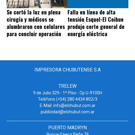
Se cortó la luz en plena
Falla en línea de alta
cirugía y médicos se
tensión Esquel-El Coihue
alumbraron con celulares
produjo corte general de
para concluir operación
energía eléctrica
IMPRESORA CHUBUTENSE S.A
TRELEW
9 de Julio 329 - 1º Piso - Cp U-9100H
Teléfono (+54) 280 4434 802/3
E-Mail: info@elchubut.com.ar
publicidad@elchubut.com.ar
PUERTO MADRYN
Roque Sáenz Peña 79