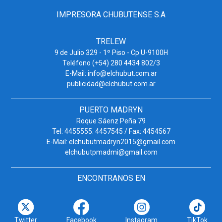
IMPRESORA CHUBUTENSE S.A
TRELEW
9 de Julio 329 - 1º Piso - Cp U-9100H
Teléfono (+54) 280 4434 802/3
E-Mail: info@elchubut.com.ar
publicidad@elchubut.com.ar
PUERTO MADRYN
Roque Sáenz Peña 79
Tel: 4455555. 4457545 / Fax: 4454567
E-Mail: elchubutmadryn2015@gmail.com
elchubutpmadmi@gmail.com
ENCONTRANOS EN
Twitter
Facebook
Instagram
TikTok