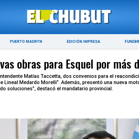
ÚLTIMAS NOTICIAS
PUERTO MADRYN
PUERTO MADRYN
EDICIÓN IMPRESA
FUNEB
evas obras para Esquel por más 
 intendente Matías Taccetta, dos convenios para el reacondic
ue Lineal Medardo Morelli”. Además, presentó una nueva moto
o soluciones”, destacó el mandatario provincial.