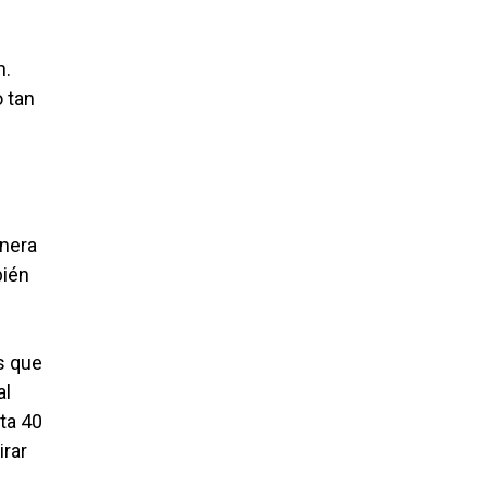
n.
o tan
anera
bién
s que
al
ta 40
irar