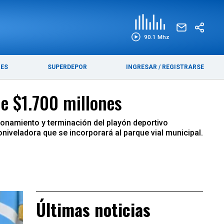
EDICIÓN IMPRESA
FUNEBRES
90.1 Mhz
RES
SUPERDEPOR
INGRESAR
/
REGISTRARSE
de $1.700 millones
ionamiento y terminación del playón deportivo
niveladora que se incorporará al parque vial municipal.
Últimas noticias