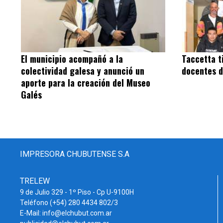
El municipio acompañó a la
Taccetta t
colectividad galesa y anunció un
docentes d
aporte para la creación del Museo
Galés
IMPRESORA CHUBUTENSE S.A
TRELEW
9 de Julio 329 - 1º Piso - Cp U-9100H
Teléfono (+54) 280 4434 802/3
E-Mail: info@elchubut.com.ar