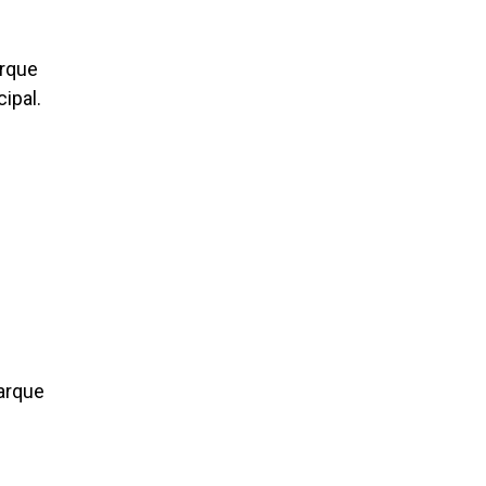
arque
ipal.
Parque