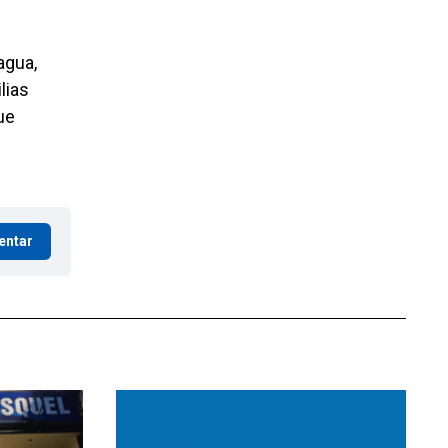
agua,
lias
ue
entar