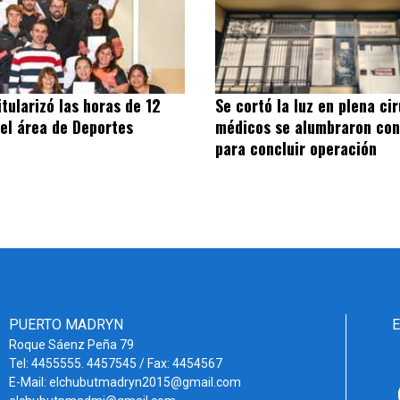
itularizó las horas de 12
Se cortó la luz en plena cir
el área de Deportes
médicos se alumbraron con
para concluir operación
PUERTO MADRYN
Roque Sáenz Peña 79
Tel: 4455555. 4457545 / Fax: 4454567
E-Mail: elchubutmadryn2015@gmail.com