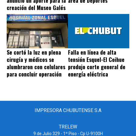
anunció un aporte para la
área de Deportes
creación del Museo Galés
Se cortó la luz en plena
Falla en línea de alta
cirugía y médicos se
tensión Esquel-El Coihue
alumbraron con celulares
produjo corte general de
para concluir operación
energía eléctrica
IMPRESORA CHUBUTENSE S.A
TRELEW
9 de Julio 329 - 1º Piso - Cp U-9100H