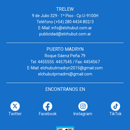
TRELEW
9 de Julio 329 - 1º Piso - Cp U-9100H
Teléfono (+54) 280 4434 802/3
E-Mail: info@elchubut.com.ar
publicidad@elchubut.com.ar
PUERTO MADRYN
Roque Sáenz Peña 79
Tel: 4455555. 4457545 / Fax: 4454567
E-Mail: elchubutmadryn2015@gmail.com
elchubutpmadmi@gmail.com
ENCONTRANOS EN
Twitter
Facebook
Instagram
TikTok