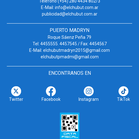
Teléfono (+54) 280 4434 802/3
E-Mail: info@elchubut.com.ar
publicidad@elchubut.com.ar
PUERTO MADRYN
Roque Sáenz Peña 79
Tel: 4455555. 4457545 / Fax: 4454567
E-Mail: elchubutmadryn2015@gmail.com
elchubutpmadmi@gmail.com
ENCONTRANOS EN
Twitter
Facebook
Instagram
TikTok