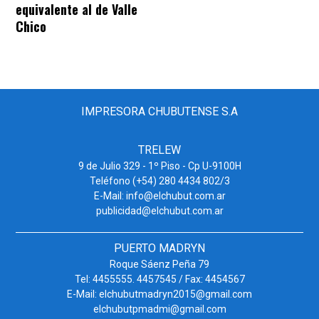
equivalente al de Valle
Chico
IMPRESORA CHUBUTENSE S.A
TRELEW
9 de Julio 329 - 1º Piso - Cp U-9100H
Teléfono (+54) 280 4434 802/3
E-Mail: info@elchubut.com.ar
publicidad@elchubut.com.ar
PUERTO MADRYN
Roque Sáenz Peña 79
Tel: 4455555. 4457545 / Fax: 4454567
E-Mail: elchubutmadryn2015@gmail.com
elchubutpmadmi@gmail.com