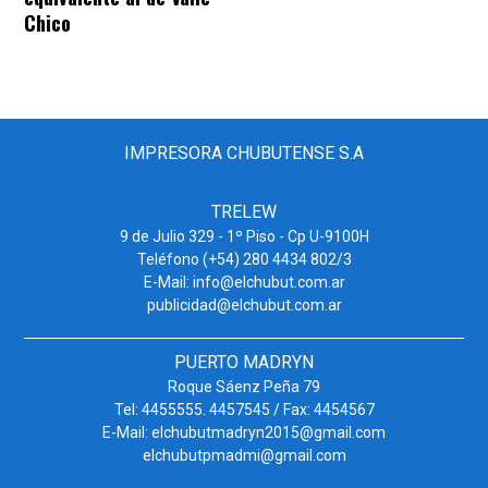
Chico
IMPRESORA CHUBUTENSE S.A
TRELEW
9 de Julio 329 - 1º Piso - Cp U-9100H
Teléfono (+54) 280 4434 802/3
E-Mail: info@elchubut.com.ar
publicidad@elchubut.com.ar
PUERTO MADRYN
Roque Sáenz Peña 79
Tel: 4455555. 4457545 / Fax: 4454567
E-Mail: elchubutmadryn2015@gmail.com
elchubutpmadmi@gmail.com