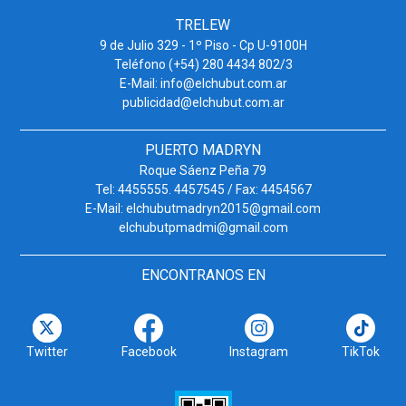
TRELEW
9 de Julio 329 - 1º Piso - Cp U-9100H
Teléfono (+54) 280 4434 802/3
E-Mail: info@elchubut.com.ar
publicidad@elchubut.com.ar
PUERTO MADRYN
Roque Sáenz Peña 79
Tel: 4455555. 4457545 / Fax: 4454567
E-Mail: elchubutmadryn2015@gmail.com
elchubutpmadmi@gmail.com
ENCONTRANOS EN
Twitter
Facebook
Instagram
TikTok