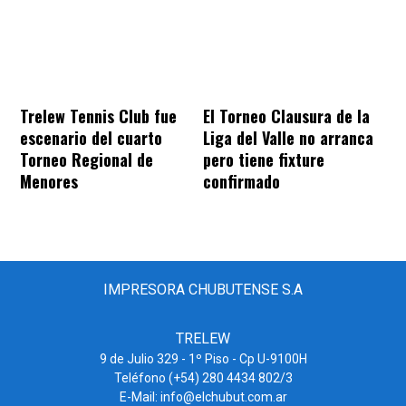
Trelew Tennis Club fue
El Torneo Clausura de la
escenario del cuarto
Liga del Valle no arranca
Torneo Regional de
pero tiene fixture
Menores
confirmado
IMPRESORA CHUBUTENSE S.A
TRELEW
9 de Julio 329 - 1º Piso - Cp U-9100H
Teléfono (+54) 280 4434 802/3
E-Mail: info@elchubut.com.ar