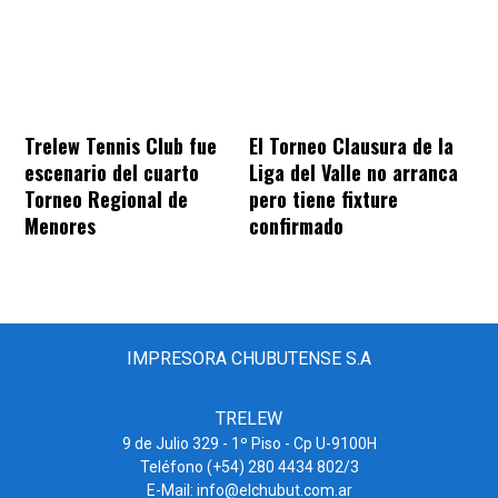
Trelew Tennis Club fue
El Torneo Clausura de la
escenario del cuarto
Liga del Valle no arranca
Torneo Regional de
pero tiene fixture
Menores
confirmado
IMPRESORA CHUBUTENSE S.A
TRELEW
9 de Julio 329 - 1º Piso - Cp U-9100H
Teléfono (+54) 280 4434 802/3
E-Mail: info@elchubut.com.ar