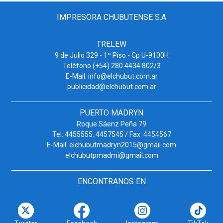
IMPRESORA CHUBUTENSE S.A
TRELEW
9 de Julio 329 - 1º Piso - Cp U-9100H
Teléfono (+54) 280 4434 802/3
E-Mail: info@elchubut.com.ar
publicidad@elchubut.com.ar
PUERTO MADRYN
Roque Sáenz Peña 79
Tel: 4455555. 4457545 / Fax: 4454567
E-Mail: elchubutmadryn2015@gmail.com
elchubutpmadmi@gmail.com
ENCONTRANOS EN