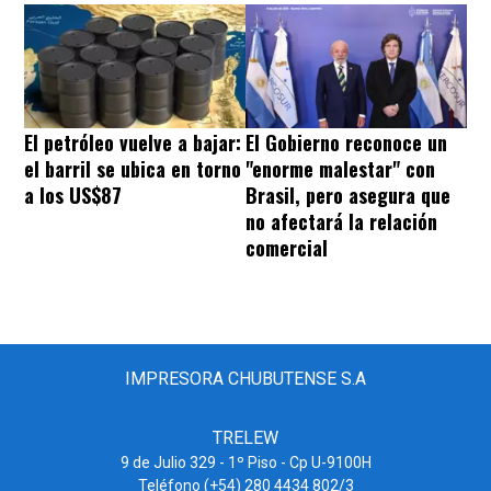
El petróleo vuelve a bajar:
El Gobierno reconoce un
el barril se ubica en torno
"enorme malestar" con
a los US$87
Brasil, pero asegura que
no afectará la relación
comercial
IMPRESORA CHUBUTENSE S.A
TRELEW
9 de Julio 329 - 1º Piso - Cp U-9100H
Teléfono (+54) 280 4434 802/3