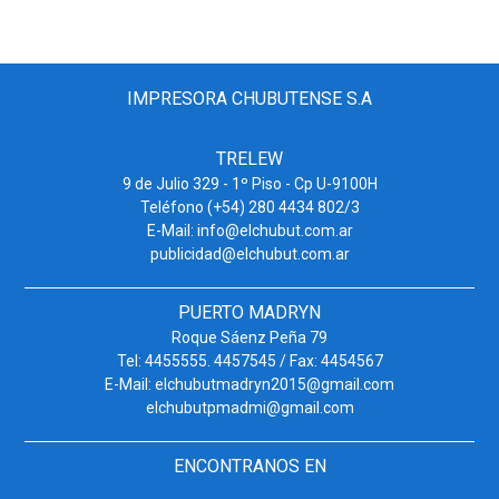
IMPRESORA CHUBUTENSE S.A
TRELEW
9 de Julio 329 - 1º Piso - Cp U-9100H
Teléfono (+54) 280 4434 802/3
E-Mail: info@elchubut.com.ar
publicidad@elchubut.com.ar
PUERTO MADRYN
Roque Sáenz Peña 79
Tel: 4455555. 4457545 / Fax: 4454567
E-Mail: elchubutmadryn2015@gmail.com
elchubutpmadmi@gmail.com
ENCONTRANOS EN