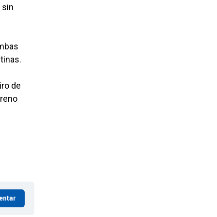
 sin
ambas
tinas.
iro de
rreno
entar