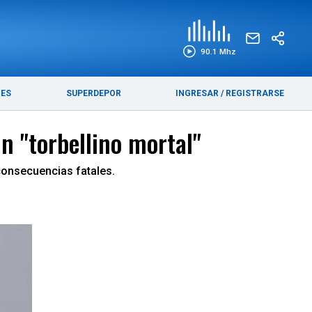
EDICIÓN IMPRESA
FUNEBRES
90.1 Mhz
RES
SUPERDEPOR
INGRESAR
/
REGISTRARSE
n "torbellino mortal"
 consecuencias fatales.