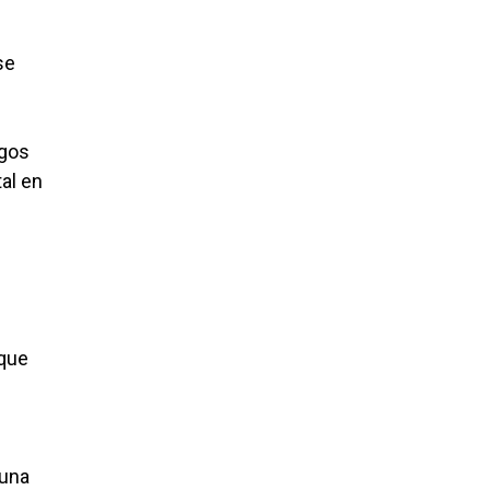
se
sgos
al en
 que
 una