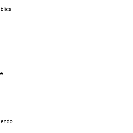
blica
te
diendo