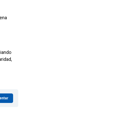
tena
giando
ridad,
entar