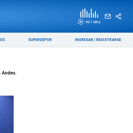
EDICIÓN IMPRESA
FUNEBRES
90.1 Mhz
RES
SUPERDEPOR
INGRESAR
/
REGISTRARSE
s Andes.