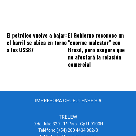
El petróleo vuelve a bajar:
El Gobierno reconoce un
el barril se ubica en torno
"enorme malestar" con
a los US$87
Brasil, pero asegura que
no afectará la relación
comercial
IMPRESORA CHUBUTENSE S.A
TRELEW
9 de Julio 329 - 1º Piso - Cp U-9100H
Teléfono (+54) 280 4434 802/3