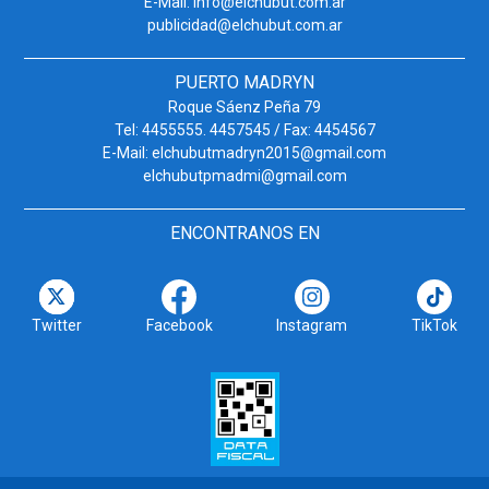
E-Mail: info@elchubut.com.ar
publicidad@elchubut.com.ar
PUERTO MADRYN
Roque Sáenz Peña 79
Tel: 4455555. 4457545 / Fax: 4454567
E-Mail: elchubutmadryn2015@gmail.com
elchubutpmadmi@gmail.com
ENCONTRANOS EN
Twitter
Facebook
Instagram
TikTok