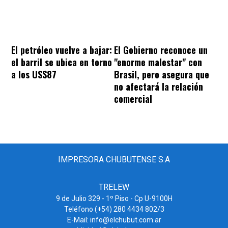
El petróleo vuelve a bajar:
El Gobierno reconoce un
el barril se ubica en torno
"enorme malestar" con
a los US$87
Brasil, pero asegura que
no afectará la relación
comercial
IMPRESORA CHUBUTENSE S.A
TRELEW
9 de Julio 329 - 1º Piso - Cp U-9100H
Teléfono (+54) 280 4434 802/3
E-Mail: info@elchubut.com.ar