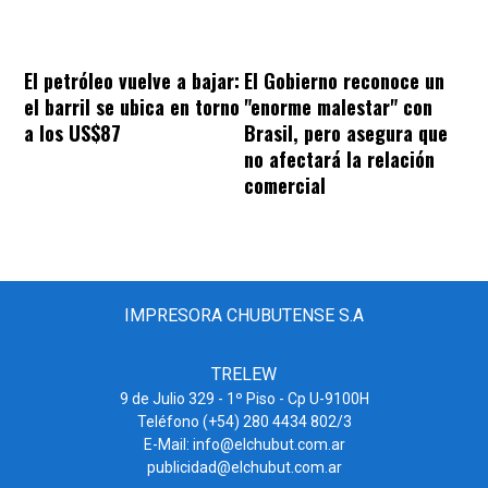
El petróleo vuelve a bajar:
El Gobierno reconoce un
el barril se ubica en torno
"enorme malestar" con
a los US$87
Brasil, pero asegura que
no afectará la relación
comercial
IMPRESORA CHUBUTENSE S.A
TRELEW
9 de Julio 329 - 1º Piso - Cp U-9100H
Teléfono (+54) 280 4434 802/3
E-Mail: info@elchubut.com.ar
publicidad@elchubut.com.ar