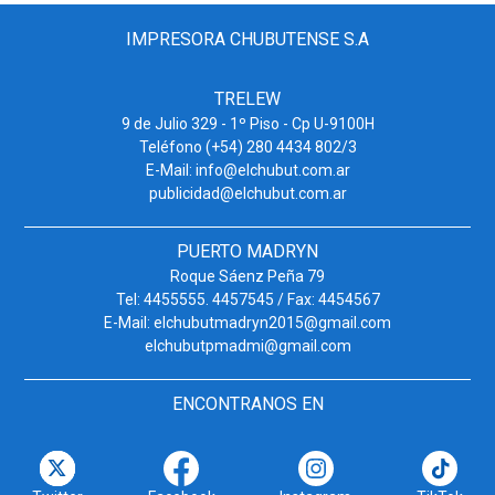
IMPRESORA CHUBUTENSE S.A
TRELEW
9 de Julio 329 - 1º Piso - Cp U-9100H
Teléfono (+54) 280 4434 802/3
E-Mail: info@elchubut.com.ar
publicidad@elchubut.com.ar
PUERTO MADRYN
Roque Sáenz Peña 79
Tel: 4455555. 4457545 / Fax: 4454567
E-Mail: elchubutmadryn2015@gmail.com
elchubutpmadmi@gmail.com
ENCONTRANOS EN